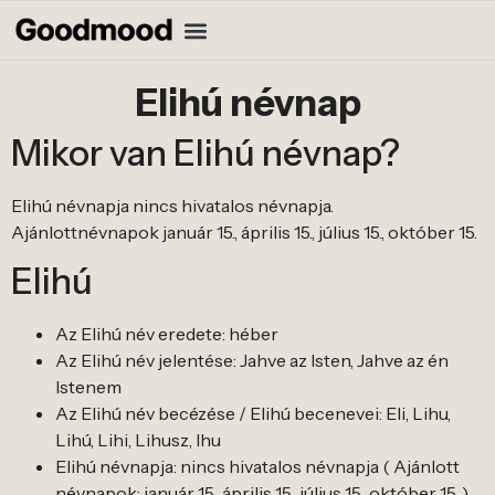
Elihú névnap
Mikor van Elihú névnap?
Elihú névnapja nincs hivatalos névnapja.
Ajánlottnévnapok január 15., április 15., július 15., október 15.
Elihú
Az Elihú név eredete: héber
Az Elihú név jelentése: Jahve az Isten, Jahve az én
Istenem
Az Elihú név becézése / Elihú becenevei: Eli, Lihu,
Lihú, Lihi, Lihusz, Ihu
Elihú névnapja: nincs hivatalos névnapja ( Ajánlott
névnapok: január 15., április 15., július 15., október 15. )