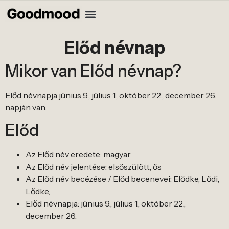
Előd névnap
Mikor van Előd névnap?
Előd névnapja június 9., július 1., október 22., december 26.
napján van.
Előd
Az Előd név eredete: magyar
Az Előd név jelentése: elsőszülött, ős
Az Előd név becézése / Előd becenevei: Elődke, Lődi,
Lődke,
Előd névnapja: június 9., július 1., október 22.,
december 26.