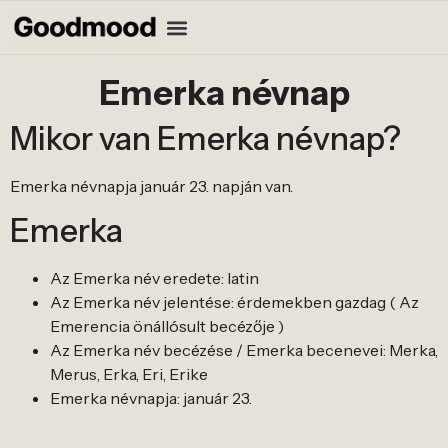
Emerka névnap
Mikor van Emerka névnap?
Emerka névnapja január 23. napján van.
Emerka
Az Emerka név eredete: latin
Az Emerka név jelentése: érdemekben gazdag ( Az
Emerencia önállósult becézője )
Az Emerka név becézése / Emerka becenevei: Merka,
Merus, Erka, Eri, Erike
Emerka névnapja: január 23.