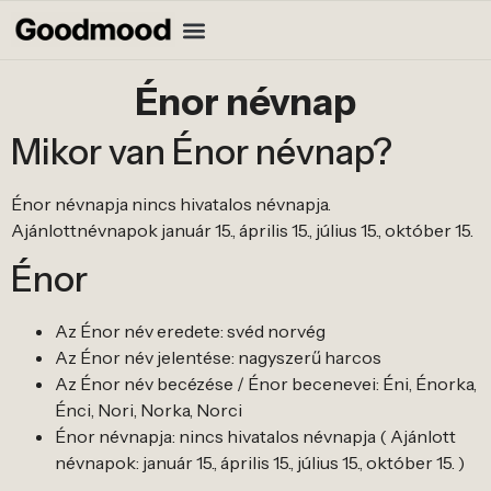
Énor névnap
Mikor van Énor névnap?
Énor névnapja nincs hivatalos névnapja.
Ajánlottnévnapok január 15., április 15., július 15., október 15.
Énor
Az Énor név eredete: svéd norvég
Az Énor név jelentése: nagyszerű harcos
Az Énor név becézése / Énor becenevei: Éni, Énorka,
Énci, Nori, Norka, Norci
Énor névnapja: nincs hivatalos névnapja ( Ajánlott
névnapok: január 15., április 15., július 15., október 15. )