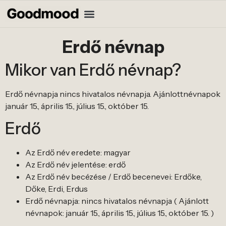
Erdő névnap
Mikor van Erdő névnap?
Erdő névnapja nincs hivatalos névnapja. Ajánlottnévnapok
január 15., április 15., július 15., október 15.
Erdő
Az Erdő név eredete: magyar
Az Erdő név jelentése: erdő
Az Erdő név becézése / Erdő becenevei: Erdőke,
Dőke, Erdi, Erdus
Erdő névnapja: nincs hivatalos névnapja ( Ajánlott
névnapok: január 15., április 15., július 15., október 15. )