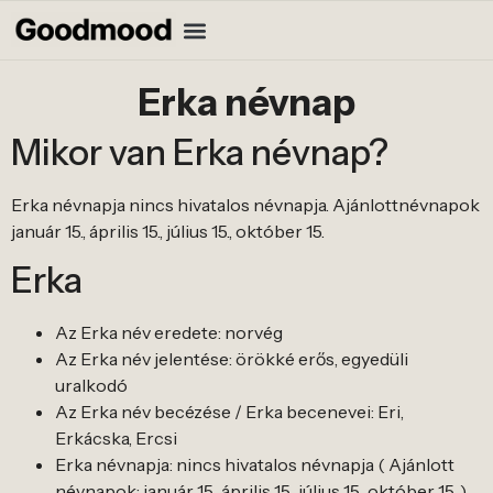
Erka névnap
Mikor van Erka névnap?
Erka névnapja nincs hivatalos névnapja. Ajánlottnévnapok
január 15., április 15., július 15., október 15.
Erka
Az Erka név eredete: norvég
Az Erka név jelentése: örökké erős, egyedüli
uralkodó
Az Erka név becézése / Erka becenevei: Eri,
Erkácska, Ercsi
Erka névnapja: nincs hivatalos névnapja ( Ajánlott
névnapok: január 15., április 15., július 15., október 15. )