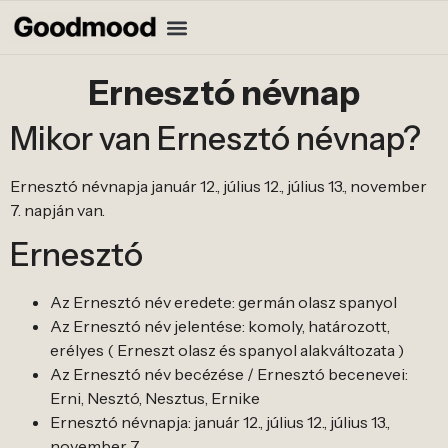
Ernesztó névnap
Mikor van Ernesztó névnap?
Ernesztó névnapja január 12., július 12., július 13., november
7. napján van.
Ernesztó
Az Ernesztó név eredete: germán olasz spanyol
Az Ernesztó név jelentése: komoly, határozott,
erélyes ( Erneszt olasz és spanyol alakváltozata )
Az Ernesztó név becézése / Ernesztó becenevei:
Erni, Nesztó, Nesztus, Ernike
Ernesztó névnapja: január 12., július 12., július 13.,
november 7.