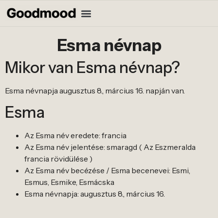
Esma névnap
Mikor van Esma névnap?
Esma névnapja augusztus 8., március 16. napján van.
Esma
Az Esma név eredete: francia
Az Esma név jelentése: smaragd ( Az Eszmeralda
francia rövidülése )
Az Esma név becézése / Esma becenevei: Esmi,
Esmus, Esmike, Esmácska
Esma névnapja: augusztus 8., március 16.