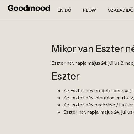
ÉNIDŐ
FLOW
SZABADIDŐ
Mikor van Eszter 
Eszter névnapja május 24., július 8. nap
Eszter
Az Eszter név eredete: perzsa ( b
Az Eszter név jelentése: mirtusz, c
Az Eszter név becézése / Eszter b
Eszter névnapja: május 24., július 