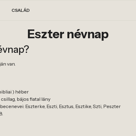
CSALÁD
Eszter névnap
névnap?
ján van.
ibliai ) héber
sillag, bájos fiatal lány
ecenevei: Eszterke, Eszti, Esztus, Esztike, Szti, Peszter
8.