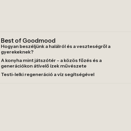
Best of Goodmood
Hogyan beszéljünk a halálról és a veszteségről a
gyerekeknek?
A konyha mint játszótér – a közös főzés és a
generációkon átívelő ízek művészete
Testi-lelki regeneráció a víz segítségével