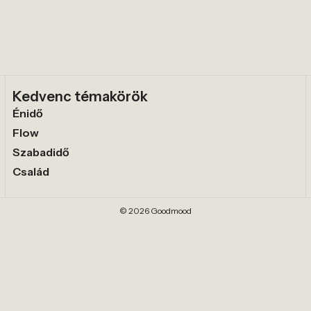
Kedvenc témakörök
Énidő
Flow
Szabadidő
Család
© 2026 Goodmood