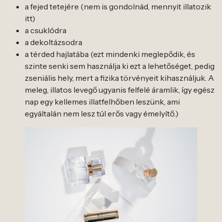
a fejed tetejére (nem is gondolnád, mennyit illatozik
itt)
a csuklódra
a dekoltázsodra
a térded hajlatába (ezt mindenki meglepődik, és
szinte senki sem használja ki ezt a lehetőséget, pedig
zseniális hely, mert a fizika törvényeit kihasználjuk. A
meleg, illatos levegő ugyanis felfelé áramlik, így egész
nap egy kellemes illatfelhőben leszünk, ami
egyáltalán nem lesz túl erős vagy émelyítő.)