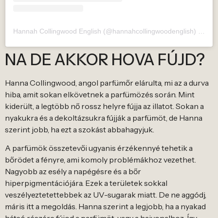
Hannah Collingwood English (@hannahcollingwoodenglish) által megosztott bejegyzés
NA DE AKKOR HOVA FÚJD?
Hanna Collingwood, angol parfümőr elárulta, mi az a durva
hiba, amit sokan elkövetnek a parfümözés során. Mint
kiderült, a legtöbb nő rossz helyre fújja az illatot. Sokan a
nyakukra és a dekoltázsukra fújják a parfümöt, de Hanna
szerint jobb, ha ezt a szokást abbahagyjuk.
A parfümök összetevői ugyanis érzékennyé tehetik a
bőrödet a fényre, ami komoly problémákhoz vezethet.
Nagyobb az esély a napégésre és a bőr
hiperpigmentációjára. Ezek a területek sokkal
veszélyeztetettebbek az UV-sugarak miatt. De ne aggódj,
máris itt a megoldás. Hanna szerint a legjobb, ha a nyakad