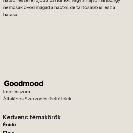
hátsó részére fújod a parfümöt, vagy a hajvonalhoz. Így
nemcsak óvod magad a naptól, de tartósabb is lesz a
hatása.
Impresszum
Általános Szerződési Feltételek
Kedvenc témakörök
Énidő
Flow