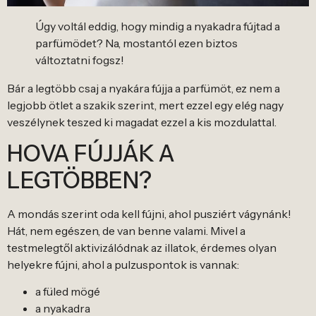
Úgy voltál eddig, hogy mindig a nyakadra fújtad a
parfümödet? Na, mostantól ezen biztos
változtatni fogsz!
Bár a legtöbb csaj a nyakára fújja a parfümöt, ez nem a
legjobb ötlet a szakik szerint, mert ezzel egy elég nagy
veszélynek teszed ki magadat ezzel a kis mozdulattal.
HOVA FÚJJÁK A
LEGTÖBBEN?
A mondás szerint oda kell fújni, ahol pusziért vágynánk!
Hát, nem egészen, de van benne valami. Mivel a
testmelegtől aktivizálódnak az illatok, érdemes olyan
helyekre fújni, ahol a pulzuspontok is vannak:
a füled mögé
a nyakadra