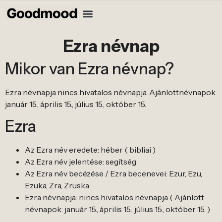
Ezra névnap
Mikor van Ezra névnap?
Ezra névnapja nincs hivatalos névnapja. Ajánlottnévnapok
január 15., április 15., július 15., október 15.
Ezra
Az Ezra név eredete: héber ( bibliai )
Az Ezra név jelentése: segítség
Az Ezra név becézése / Ezra becenevei: Ezur, Ezu,
Ezuka, Zra, Zruska
Ezra névnapja: nincs hivatalos névnapja ( Ajánlott
névnapok: január 15., április 15., július 15., október 15. )