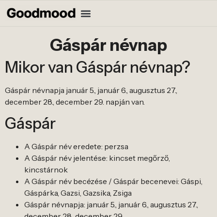
Gáspár névnap
Mikor van Gáspár névnap?
Gáspár névnapja január 5., január 6., augusztus 27.,
december 28., december 29. napján van.
Gáspár
A Gáspár név eredete: perzsa
A Gáspár név jelentése: kincset megőrző,
kincstárnok
A Gáspár név becézése / Gáspár becenevei: Gáspi,
Gáspárka, Gazsi, Gazsika, Zsiga
Gáspár névnapja: január 5., január 6., augusztus 27.,
december 28., december 29.