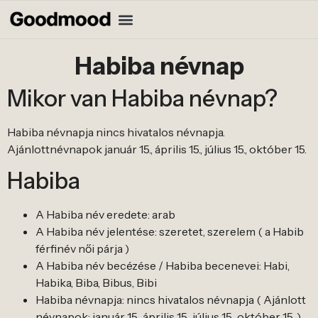
Habiba névnap
Mikor van Habiba névnap?
Habiba névnapja nincs hivatalos névnapja.
Ajánlottnévnapok január 15., április 15., július 15., október 15.
Habiba
A Habiba név eredete: arab
A Habiba név jelentése: szeretet, szerelem ( a Habib
férfinév női párja )
A Habiba név becézése / Habiba becenevei: Habi,
Habika, Biba, Bibus, Bibi
Habiba névnapja: nincs hivatalos névnapja ( Ajánlott
névnapok: január 15., április 15., július 15., október 15. )