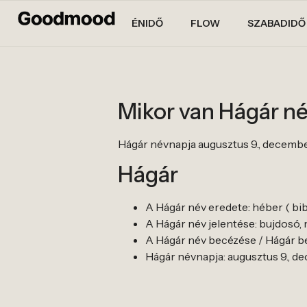
ÉNIDŐ
FLOW
SZABADIDŐ
Mikor van Hágár n
Hágár névnapja augusztus 9., december
Hágár
A Hágár név eredete: héber ( bibl
A Hágár név jelentése: bujdosó,
A Hágár név becézése / Hágár bec
Hágár névnapja: augusztus 9., d