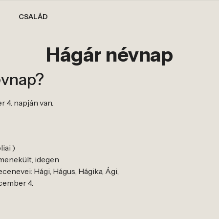
CSALÁD
Hágár névnap
évnap?
 4. napján van.
iai )
 menekült, idegen
enevei: Hági, Hágus, Hágika, Ági,
ecember 4.