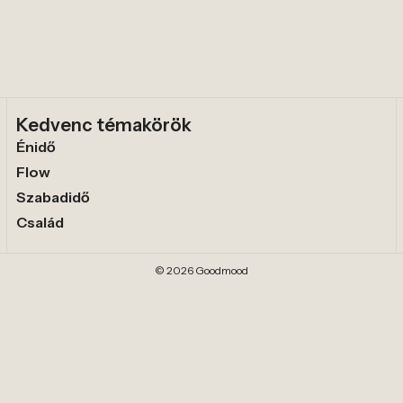
Kedvenc témakörök
Énidő
Flow
Szabadidő
Család
© 2026 Goodmood