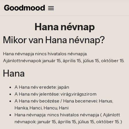
Hana névnap
Mikor van Hana névnap?
Hana névnapja nincs hivatalos névnapja.
Ajánlottnévnapok január 15., április 15., július 15., október 15.
Hana
A Hana név eredete: japán
A Hana név jelentése: virág,virágszirom
A Hana név becézése / Hana becenevei: Hanus,
Hanka, Hanci, Hancu, Hani
Hana névnapja: nincs hivatalos névnapja ( Ajánlott
névnapok: január 15., április 15., július 15., október 15. )