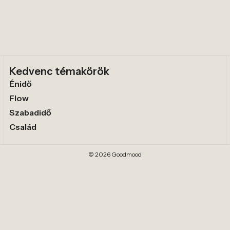
Kedvenc témakörök
Énidő
Flow
Szabadidő
Család
© 2026 Goodmood