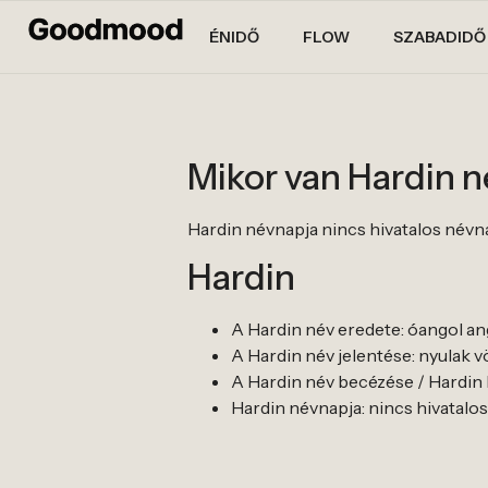
ÉNIDŐ
FLOW
SZABADIDŐ
Mikor van Hardin 
Hardin névnapja nincs hivatalos névnapja
Hardin
A Hardin név eredete: óangol an
A Hardin név jelentése: nyulak v
A Hardin név becézése / Hardin b
Hardin névnapja: nincs hivatalos né