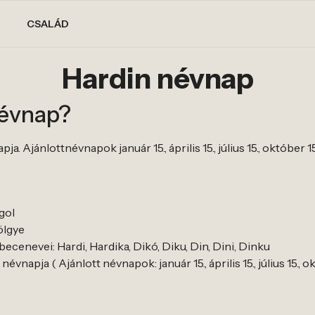
CSALÁD
Hardin névnap
névnap?
. Ajánlottnévnapok január 15., április 15., július 15., október 15
gol
ölgye
ecenevei: Hardi, Hardika, Dikó, Diku, Din, Dini, Dinku
vnapja ( Ajánlott névnapok: január 15., április 15., július 15., ok