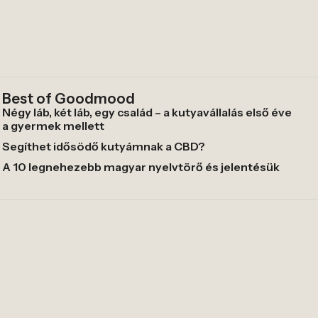
Best of Goodmood
Négy láb, két láb, egy család – a kutyavállalás első éve
a gyermek mellett
Segíthet idősödő kutyámnak a CBD?
A 10 legnehezebb magyar nyelvtörő és jelentésük