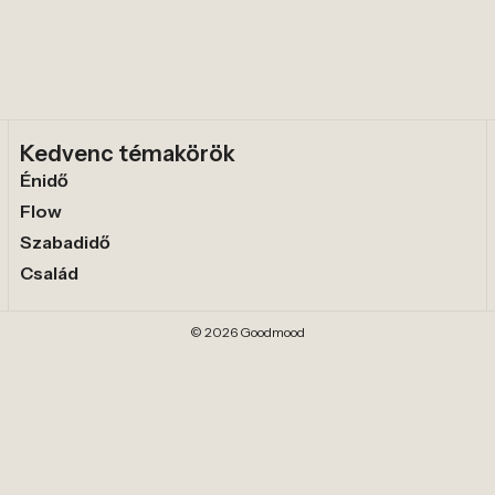
Kedvenc témakörök
Énidő
Flow
Szabadidő
Család
© 2026 Goodmood