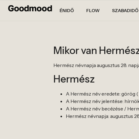
ÉNIDŐ
FLOW
SZABADIDŐ
Mikor van Hermés
Hermész névnapja augusztus 28. napjá
Hermész
A Hermész név eredete: görög ( 
A Hermész név jelentése: hírnö
A Hermész név becézése / Hermé
Hermész névnapja: augusztus 28