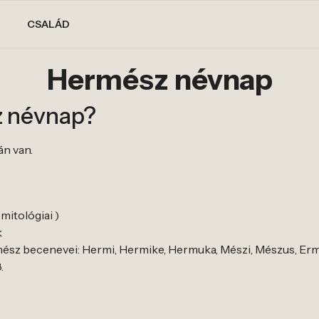
CSALÁD
Hermész névnap
z névnap?
n van.
mitológiai )
k
sz becenevei: Hermi, Hermike, Hermuka, Mészi, Mészus, Erm
.