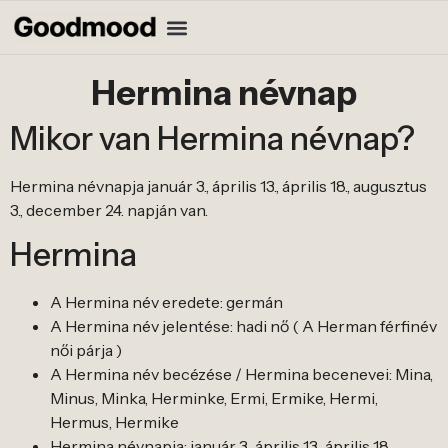
Hermina névnap
Mikor van Hermina névnap?
Hermina névnapja január 3., április 13., április 18., augusztus
3., december 24. napján van.
Hermina
A Hermina név eredete: germán
A Hermina név jelentése: hadi nő ( A Herman férfinév
női párja )
A Hermina név becézése / Hermina becenevei: Mina,
Minus, Minka, Herminke, Ermi, Ermike, Hermi,
Hermus, Hermike
Hermina névnapja: január 3., április 13., április 18.,