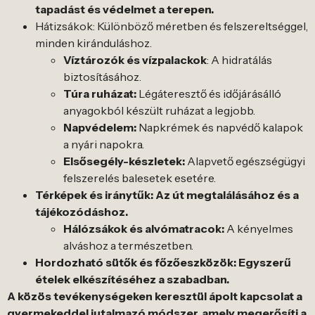
tapadást és védelmet a terepen.
Hátizsákok: Különböző méretben és felszereltséggel,
minden kiránduláshoz.
Víztározók és vízpalackok
: A hidratálás
biztosításához.
Túra ruházat:
Légáteresztő és időjárásálló
anyagokból készült ruházat a legjobb.
Napvédelem:
Napkrémek és napvédő kalapok
a nyári napokra.
Elsősegély-készletek:
Alapvető egészségügyi
felszerelés balesetek esetére.
Térképek és iránytűk: Az út megtalálásához és a
tájékozódáshoz.
Hálózsákok és alvómatracok:
A kényelmes
alváshoz a természetben.
Hordozható sütők és főzőeszközök: Egyszerű
ételek elkészítéséhez a szabadban.
A
közös tevékenységeken keresztül ápolt kapcsolat a
gyermekeddel jutalmazó módszer, amely megerősíti a