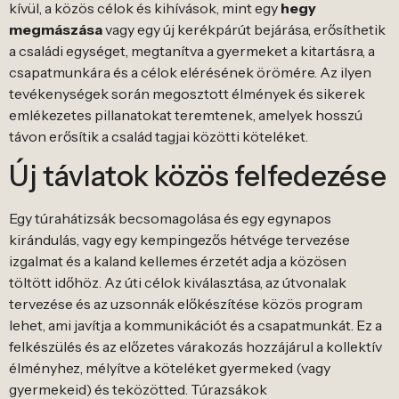
kívül, a közös célok és kihívások, mint egy
hegy
megmászása
vagy egy új kerékpárút bejárása, erősíthetik
a családi egységet, megtanítva a gyermeket a kitartásra, a
csapatmunkára és a célok elérésének örömére. Az ilyen
tevékenységek során megosztott élmények és sikerek
emlékezetes pillanatokat teremtenek, amelyek hosszú
távon erősítik a család tagjai közötti köteléket.
Új távlatok közös felfedezése
Egy túrahátizsák becsomagolása és egy egynapos
kirándulás, vagy egy kempingezős hétvége tervezése
izgalmat és a kaland kellemes érzetét adja a közösen
töltött időhöz. Az úti célok kiválasztása, az útvonalak
tervezése és az uzsonnák előkészítése közös program
lehet, ami javítja a kommunikációt és a csapatmunkát. Ez a
felkészülés és az előzetes várakozás hozzájárul a kollektív
élményhez, mélyítve a köteléket gyermeked (vagy
gyermekeid) és teközötted. Túrazsákok