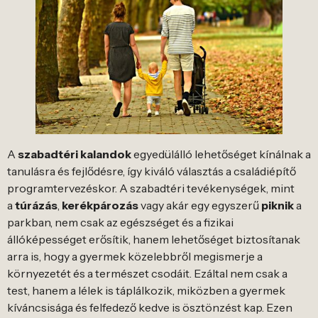
A
szabadtéri kalandok
egyedülálló lehetőséget kínálnak a
tanulásra és fejlődésre, így kiváló választás a családiépítő
programtervezéskor. A szabadtéri tevékenységek, mint
a
túrázás
,
kerékpározás
vagy akár egy egyszerű
piknik
a
parkban, nem csak az egészséget és a fizikai
állóképességet erősítik, hanem lehetőséget biztosítanak
arra is, hogy a gyermek közelebbről megismerje a
környezetét és a természet csodáit. Ezáltal nem csak a
test, hanem a lélek is táplálkozik, miközben a gyermek
kíváncsisága és felfedező kedve is ösztönzést kap. Ezen