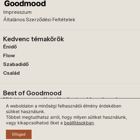
Impresszum
Általános Szerződési Feltételek
Kedvenc témakörök
Énidő
Flow
Szabadidő
Család
Best of Goodmood
Miért te vagy az életed legfontosabb embere és
hogyan válts main character energyre
A weboldalon a minőségi felhasználói élmény érdekében
sütiket használunk.
A gyógyító méz és fajtái és egészségügyi hatásai
Többet megtudhatsz arról, hogy milyen sütiket használunk,
vagy kikapcsolhatod őket a
beállításokban
.
Testi-lelki regeneráció a víz segítségével
Elfogad
© 2026 Goodmood