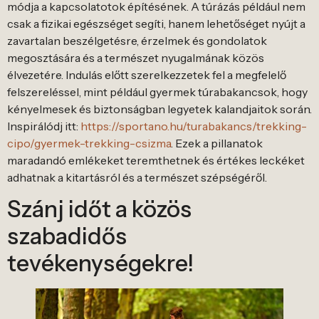
módja a kapcsolatotok építésének. A túrázás például nem
csak a fizikai egészséget segíti, hanem lehetőséget nyújt a
zavartalan beszélgetésre, érzelmek és gondolatok
megosztására és a természet nyugalmának közös
élvezetére. Indulás előtt szerelkezzetek fel a megfelelő
felszereléssel, mint például gyermek túrabakancsok, hogy
kényelmesek és biztonságban legyetek kalandjaitok során.
Inspirálódj itt:
https://sportano.hu/turabakancs/trekking-
cipo/gyermek-trekking-csizma
. Ezek a pillanatok
maradandó emlékeket teremthetnek és értékes leckéket
adhatnak a kitartásról és a természet szépségéről.
Szánj időt a közös
szabadidős
tevékenységekre!