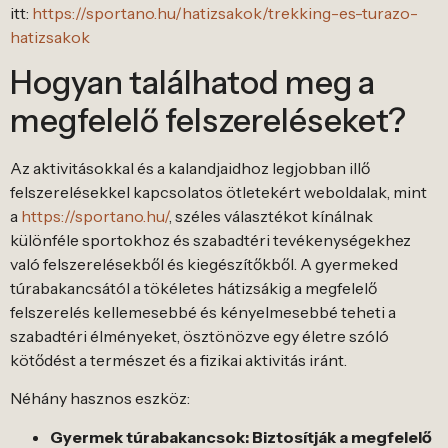
itt:
https://sportano.hu/hatizsakok/trekking-es-turazo-
hatizsakok
Hogyan találhatod meg a
megfelelő felszereléseket?
Az aktivitásokkal és a kalandjaidhoz legjobban illő
felszerelésekkel kapcsolatos ötletekért weboldalak, mint
a
https://sportano.hu/
, széles választékot kínálnak
különféle sportokhoz és szabadtéri tevékenységekhez
való felszerelésekből és kiegészítőkből. A gyermeked
túrabakancsától a tökéletes hátizsákig a megfelelő
felszerelés kellemesebbé és kényelmesebbé teheti a
szabadtéri élményeket, ösztönözve egy életre szóló
kötődést a természet és a fizikai aktivitás iránt.
Néhány hasznos eszköz:
Gyermek túrabakancsok: Biztosítják a megfelelő