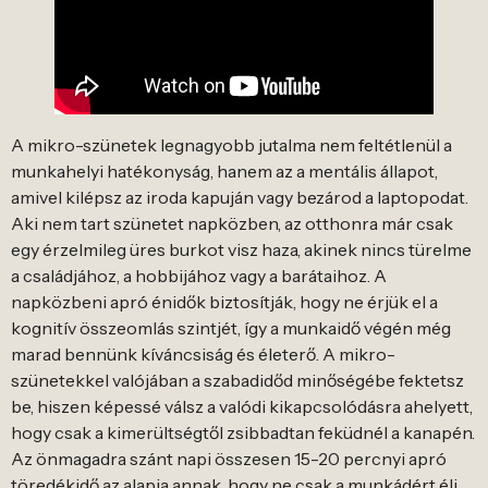
A mikro-szünetek legnagyobb jutalma nem feltétlenül a
munkahelyi hatékonyság, hanem az a mentális állapot,
amivel kilépsz az iroda kapuján vagy bezárod a laptopodat.
Aki nem tart szünetet napközben, az otthonra már csak
egy érzelmileg üres burkot visz haza, akinek nincs türelme
a családjához, a hobbijához vagy a barátaihoz. A
napközbeni apró énidők biztosítják, hogy ne érjük el a
kognitív összeomlás szintjét, így a munkaidő végén még
marad bennünk kíváncsiság és életerő. A mikro-
szünetekkel valójában a szabadidőd minőségébe fektetsz
be, hiszen képessé válsz a valódi kikapcsolódásra ahelyett,
hogy csak a kimerültségtől zsibbadtan feküdnél a kanapén.
Az önmagadra szánt napi összesen 15-20 percnyi apró
töredékidő az alapja annak, hogy ne csak a munkádért élj,