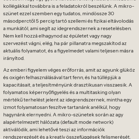
kollégákkal továbbra is a feladatokról beszélünk. A mikro-
szünet ezzel szemben egy tudatos, mindössze 30
másodperctől 5 percig tartó szellemi és fizikai eltávolodás
a munkától, ami segít az idegrendszernek a resetelésben.
Nem kell hozzá elhagynod az épületet vagy nagy
szervezést vágni, elég, ha pár pillanatra megszakítod az
aktuális folyamatot, és a figyelmedet valami teljesen másra
irányítod.
Az emberi figyelem véges erőforrás, amit az agyunk glükóz
és oxigén felhasználásával tart fenn, és ha túllépjük a
kapacitásait, a teljesítményünk drasztikusan visszaesik. A
folyamatos képernyőfigyelés és a multitasking olyan
mértékű terhelést jelent az idegrendszernek, mintha egy
izmot folyamatosan feszítve tartanánk anélkül, hogy
hagynánk elernyedni. A mikro-szünetek során az agy
alapértelmezett hálózata (default mode network)
aktiválódik, ami lehetővé teszi az információk
rendszerezését és a kreatív összefüggések felismerését.