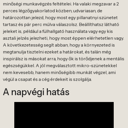
minőségi munkavégzés feltételei. Ha valaki megzavar a 2
perces légzőgyakorlatod közben, udvariasan, de
határozottan jelezd, hogy most egy pillanatnyi szünetet
tartasz és pár perc múlva válaszolsz. Beállíthatsz látható
jeleket is, például a fülhallgató használata vagy egy kis
asztali jelzés jelezheti, hogy most éppen elérhetetlen vagy.
A következetesség segít abban, hogy a környezeted is
megtanulja tisztelni ezeket a határokat, és talán még
inspirálsz is másokat arra, hogy ők is törődjenek a mentális
egészségükkel. A jól megválasztott mikro-szünetekkel
nem kevesebb, hanem minőségibb munkát végzel, ami
végül a csapat és a cég érdekeit is szolgálja.
A napvégi hatás