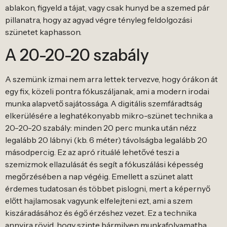
ablakon, figyeld a tájat, vagy csak hunyd be a szemed pár
pillanatra, hogy az agyad végre tényleg feldolgozási
szünetet kaphasson.
A 20-20-20 szabály
A szemünk izmai nem arra lettek tervezve, hogy órákon át
egy fix, közeli pontra fókuszáljanak, ami a modern irodai
munka alapvető sajátossága. A digitális szemfáradtság
elkerülésére a leghatékonyabb mikro-szünet technika a
20-20-20 szabály: minden 20 perc munka után nézz
legalább 20 lábnyi (kb. 6 méter) távolságba legalább 20
másodpercig. Ez az apró rituálé lehetővé teszi a
szemizmok ellazulását és segít a fókuszálási képesség
megőrzésében a nap végéig. Emellett a szünet alatt
érdemes tudatosan és többet pislogni, mert a képernyő
előtt hajlamosak vagyunk elfelejteni ezt, ami a szem
kiszáradásához és égő érzéshez vezet. Ez a technika
annyira rövid, hogy szinte bármilyen munkafolyamatba