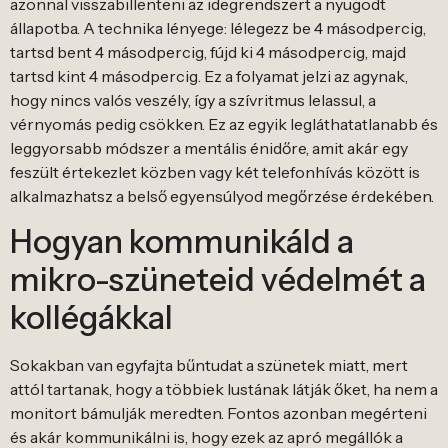
azonnal visszabillenteni az idegrendszert a nyugodt
állapotba. A technika lényege: lélegezz be 4 másodpercig,
tartsd bent 4 másodpercig, fújd ki 4 másodpercig, majd
tartsd kint 4 másodpercig. Ez a folyamat jelzi az agynak,
hogy nincs valós veszély, így a szívritmus lelassul, a
vérnyomás pedig csökken. Ez az egyik legláthatatlanabb és
leggyorsabb módszer a mentális énidőre, amit akár egy
feszült értekezlet közben vagy két telefonhívás között is
alkalmazhatsz a belső egyensúlyod megőrzése érdekében.
Hogyan kommunikáld a
mikro-szüneteid védelmét a
kollégákkal
Sokakban van egyfajta bűntudat a szünetek miatt, mert
attól tartanak, hogy a többiek lustának látják őket, ha nem a
monitort bámulják meredten. Fontos azonban megérteni
és akár kommunikálni is, hogy ezek az apró megállók a