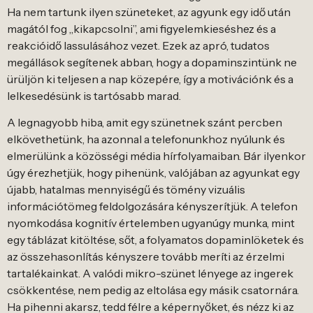
Ha nem tartunk ilyen szüneteket, az agyunk egy idő után
magától fog „kikapcsolni”, ami figyelemkieséshez és a
reakcióidő lassulásához vezet. Ezek az apró, tudatos
megállások segítenek abban, hogy a dopaminszintünk ne
ürüljön ki teljesen a nap közepére, így a motivációnk és a
lelkesedésünk is tartósabb marad.
A legnagyobb hiba, amit egy szünetnek szánt percben
elkövethetünk, ha azonnal a telefonunkhoz nyúlunk és
elmerülünk a közösségi média hírfolyamaiban. Bár ilyenkor
úgy érezhetjük, hogy pihenünk, valójában az agyunkat egy
újabb, hatalmas mennyiségű és tömény vizuális
információtömeg feldolgozására kényszerítjük. A telefon
nyomkodása kognitív értelemben ugyanúgy munka, mint
egy táblázat kitöltése, sőt, a folyamatos dopaminlöketek és
az összehasonlítás kényszere tovább meríti az érzelmi
tartalékainkat. A valódi mikro-szünet lényege az ingerek
csökkentése, nem pedig az eltolása egy másik csatornára.
Ha pihenni akarsz, tedd félre a képernyőket, és nézz ki az