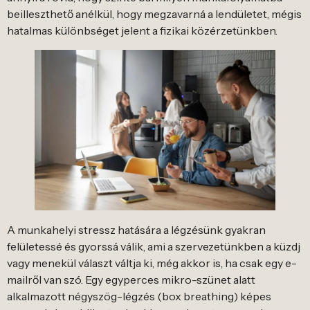
beilleszthető anélkül, hogy megzavarná a lendületet, mégis
hatalmas különbséget jelent a fizikai közérzetünkben.
A munkahelyi stressz hatására a légzésünk gyakran
felületessé és gyorssá válik, ami a szervezetünkben a küzdj
vagy menekül választ váltja ki, még akkor is, ha csak egy e-
mailről van szó. Egy egyperces mikro-szünet alatt
alkalmazott négyszög-légzés (box breathing) képes