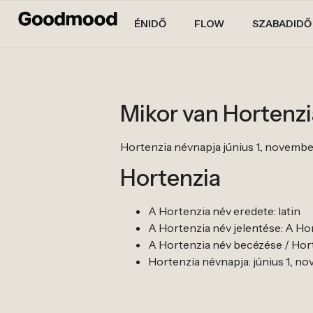
ÉNIDŐ
FLOW
SZABADIDŐ
Mikor van Hortenz
Hortenzia névnapja június 1., november
Hortenzia
A Hortenzia név eredete: latin
A Hortenzia név jelentése: A H
A Hortenzia név becézése / Horte
Hortenzia névnapja: június 1., no