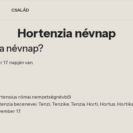
CSALÁD
Hortenzia névnap
ia névnap?
 17. napján van.
ortensius római nemzetségnévből
nzia becenevei: Tenzi, Tenzike, Tenzia, Horti, Hortus, Hortik
vember 17.