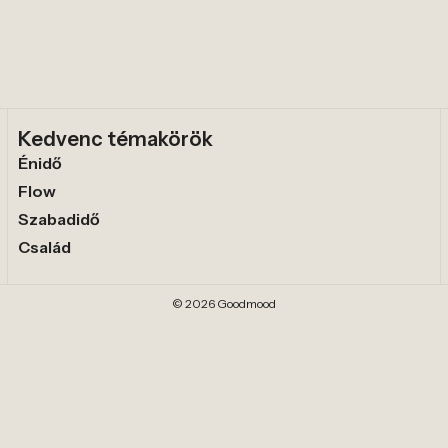
Kedvenc témakörök
Énidő
Flow
Szabadidő
Család
© 2026 Goodmood