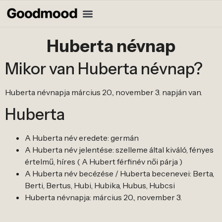
Huberta névnap
Mikor van Huberta névnap?
Huberta névnapja március 20., november 3. napján van.
Huberta
A Huberta név eredete: germán
A Huberta név jelentése: szelleme által kiváló, fényes
értelmű, híres ( A Hubert férfinév női párja )
A Huberta név becézése / Huberta becenevei: Berta,
Berti, Bertus, Hubi, Hubika, Hubus, Hubcsi
Huberta névnapja: március 20., november 3.