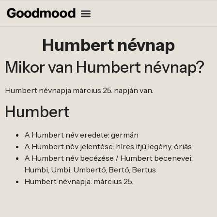
Humbert névnap
Mikor van Humbert névnap?
Humbert névnapja március 25. napján van.
Humbert
A Humbert név eredete: germán
A Humbert név jelentése: híres ifjú legény, óriás
A Humbert név becézése / Humbert becenevei:
Humbi, Umbi, Umbertó, Bertó, Bertus
Humbert névnapja: március 25.