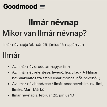
Ilmár névnap
Mikor van Ilmár névnap?
Ilmár névnapja február 28., június 18. napján van.
Ilmár
Az Ilmár név eredete: magyar finn
Az Ilmár név jelentése: levegő, lég, világ ( A Hilmár
név alakváltozata a finn Ilmár mondai hős nevéből. )
Az Ilmár név becézése / Ilmár becenevei: Ilmusz, Ilmi,
Ilmike, Mári, Márkó
Ilmár névnapja: február 28., június 18.