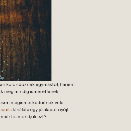
okban különböznek egymástól, hanem
tük még mindig ismeretlenek.
szívesen megismerkednének vele
equila
kínálata egy jó alapot nyújt
 miért is mondjuk ezt?