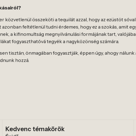
kásairól?
közvetlenül összeköti a tequilát azzal, hogy az ezüstöt sóval 
zt azonban feltétlenül tudni érdemes, hogy ez a szokás, amit e
ek, a kifinomultság megnyilvánulási formájának tart, valójába
uilákat fogyaszthatóvá tegyék a nagyközönség számára.
jesen tisztán, önmagában fogyasztják, éppen úgy, ahogy nálunk 
kodnunk hozzá.
Kedvenc témakörök