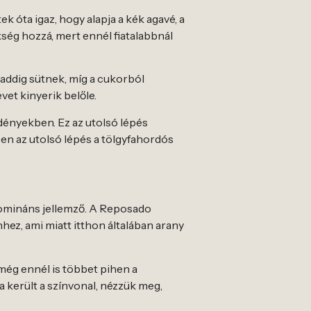
k óta igaz, hogy alapja a kék agavé, a
kség hozzá, mert ennél fiatalabbnál
d addig sütnek, míg a cukorból
vet kinyerik belőle.
edényekben. Ez az utolsó lépés
zen az utolsó lépés a tölgyfahordós
a domináns jellemző. A Reposado
nhez, ami miatt itthon általában arany
 még ennél is többet pihen a
 került a színvonal, nézzük meg,