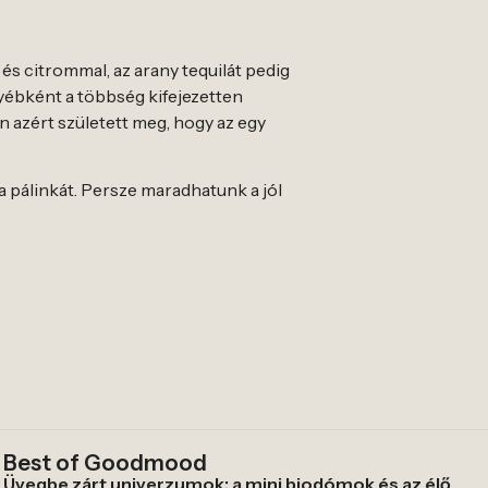
és citrommal, az arany tequilát pedig
gyébként a többség kifejezetten
n azért született meg, hogy az egy
a pálinkát. Persze maradhatunk a jól
Best of Goodmood
Üvegbe zárt univerzumok: a mini biodómok és az élő