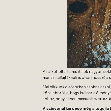
Az alkoholtartalmú italok nagyon sok
már az italfajtáknak is olyan hosszú 
Mai cikkünk elsősorban azoknak szól, 
közelebbről is, hogy kulináris élmény
ahhoz, hogy elindulhassunk ezen az ú
A színvonal kérdése még a tequila 