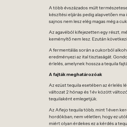
A több évszázados múlt természetesen M
készítési eljárás pedig alapvetően ma 
sajnos nem lesz elég magas még a cuko
Az agavéból kifejezetten egy részt, mé
keményítő nem lesz. Ezután következik
A fermentálás során a cukorból alkohol
eredményezi az ital tisztaságát. Gondo
érlelés, amelynek hossza a tequila faj
A fajták meghatározóak
Az ezüst tequila esetében az érlelés l
változat 2 hónap és 1 év között változó
tequilaként emlegetjük.
Az Añejo tequila több, mint 1 éven ke
hordókban, nem véletlen, hogy ez utób
miért olyan érdekes ez a kérdés a tequi