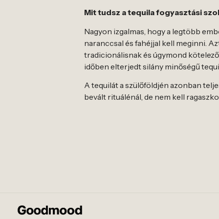
Mit tudsz a tequila fogyasztási szo
Nagyon izgalmas, hogy a legtöbb ember 
naranccsal és fahéjjal kell meginni. A
tradicionálisnak és úgymond kötelezőn
időben elterjedt silány minőségű teq
A tequilát a szülőföldjén azonban tel
bevált rituálénál, de nem kell ragasz