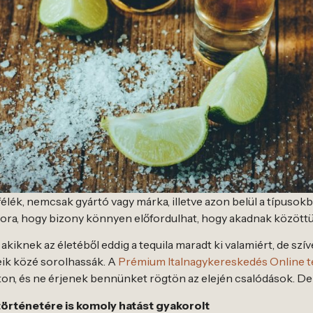
félék, nemcsak gyártó vagy márka, illetve azon belül a típus
a sora, hogy bizony könnyen előfordulhat, hogy akadnak közöt
akiknek az életéből eddig a tequila maradt ki valamiért, de 
eik közé sorolhassák. A
Prémium Italnagykereskedés Online t
ton, és ne érjenek bennünket rögtön az elején csalódások. De
történetére is komoly hatást gyakorolt