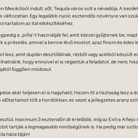
exikóból indult, sőt, Tequila város volt a névadója. A kezdete
is változatlan. Egy legalább nyolc esztendős növényre van szü
rtartalom az ital elkészítéséhez.
gpedig a „piña”-t használják fel, amit kézzel gyűjtenek be, maj
 a préselés, amivel a benne lévő mostot, azaz finom és édes le
 lesz, amit duplán desztillálnak, rézből vagy acélból készült 
lhatnánk, hogy ennyivel el is végeztük a feladatot, de nem, his
tájától függően módosul.
épése akár teljesen el is hagyható, hiszen itt a tisztaság lesz 
 időtartamot tölt a hordókban, ez vezet a jellegzetes arany szí
resztül, maximum 3 esztendőn át érlelődik, míg az Extra Añejo
bit tartják a legmagasabb minőségűnek is. Ha pedig már szóba
la háza táján!