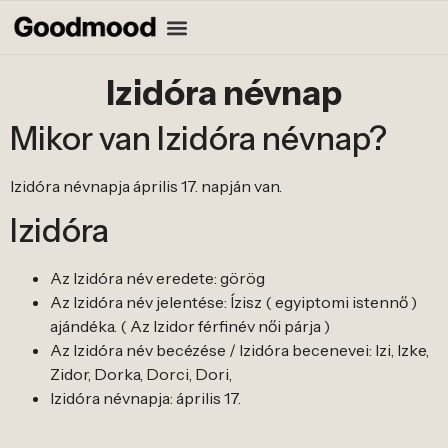
Izidóra névnap
Mikor van Izidóra névnap?
Izidóra névnapja április 17. napján van.
Izidóra
Az Izidóra név eredete: görög
Az Izidóra név jelentése: Ízisz ( egyiptomi istennő )
ajándéka. ( Az Izidor férfinév női párja )
Az Izidóra név becézése / Izidóra becenevei: Izi, Izke,
Zidor, Dorka, Dorci, Dori,
Izidóra névnapja: április 17.