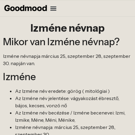
Izméne névnap
Mikor van Izméne névnap?
Izméne névnapja március 25., szeptember 28., szeptember
30. napján van.
Izméne
Az Izméne név eredete: görög ( mitológiai )
Az Izméne név jelentése: vágyakozást ébresztő,
bájos, kecses, vonzó nő
Az Izméne név becézése / Izméne becenevei: Izmi,
Izmike, Méne, Méni, Ménike,
Izméne névnapja: március 25., szeptember 28.,
szeptember 30.