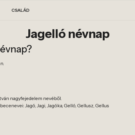
CSALÁD
Jagelló névnap
névnap?
n.
litván nagyfejedelem nevéből.
becenevei: Jagó, Jagi, Jagóka, Gelló, Gellusz, Gellus