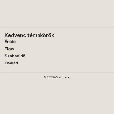
Kedvenc témakörök
Énidő
Flow
Szabadidő
Család
© 2026 Goodmood