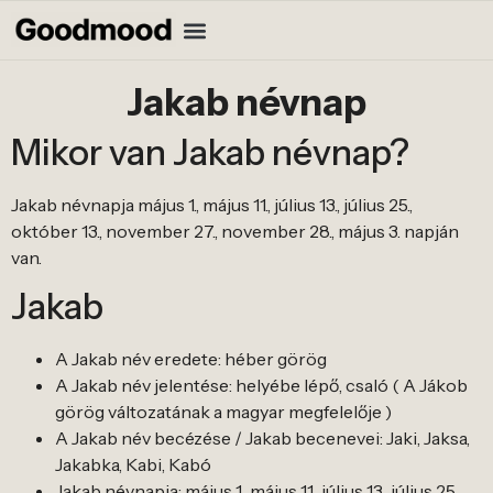
Jakab névnap
Mikor van Jakab névnap?
Jakab névnapja május 1., május 11., július 13., július 25.,
október 13., november 27., november 28., május 3. napján
van.
Jakab
A Jakab név eredete: héber görög
A Jakab név jelentése: helyébe lépő, csaló ( A Jákob
görög változatának a magyar megfelelője )
A Jakab név becézése / Jakab becenevei: Jaki, Jaksa,
Jakabka, Kabi, Kabó
Jakab névnapja: május 1., május 11., július 13., július 25.,