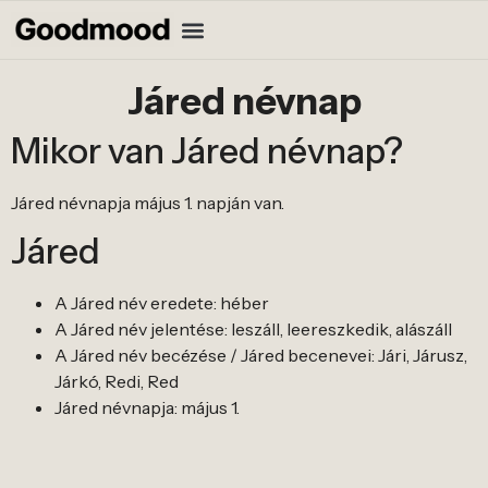
Járed névnap
Mikor van Járed névnap?
Járed névnapja május 1. napján van.
Járed
A Járed név eredete: héber
A Járed név jelentése: leszáll, leereszkedik, alászáll
A Járed név becézése / Járed becenevei: Jári, Járusz,
Járkó, Redi, Red
Járed névnapja: május 1.