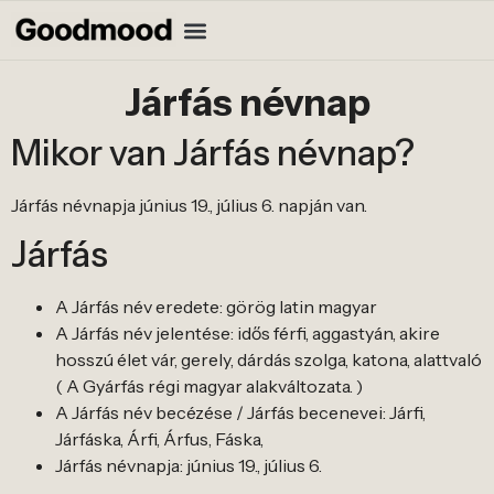
Járfás névnap
Mikor van Járfás névnap?
Járfás névnapja június 19., július 6. napján van.
Járfás
A Járfás név eredete: görög latin magyar
A Járfás név jelentése: idős férfi, aggastyán, akire
hosszú élet vár, gerely, dárdás szolga, katona, alattvaló
( A Gyárfás régi magyar alakváltozata. )
A Járfás név becézése / Járfás becenevei: Járfi,
Járfáska, Árfi, Árfus, Fáska,
Járfás névnapja: június 19., július 6.