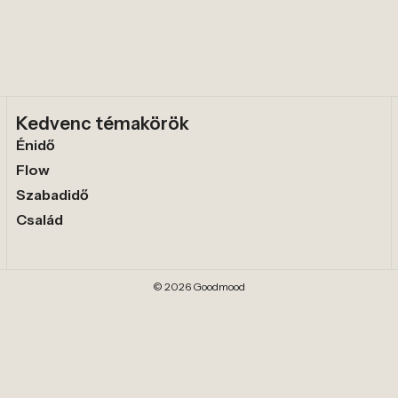
Kedvenc témakörök
Énidő
Flow
Szabadidő
Család
© 2026 Goodmood