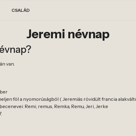
CSALÁD
Jeremi névnap
névnap?
án van.
éber
eljen föl a nyomorúságból ( Jeremiás rövidült francia alakvált
becenevei: Remi, remus, Remka, Remu, Jeri, Jerke
7.