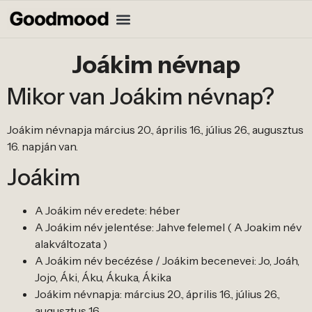
Joákim névnap
Mikor van Joákim névnap?
Joákim névnapja március 20., április 16., július 26., augusztus
16. napján van.
Joákim
A Joákim név eredete: héber
A Joákim név jelentése: Jahve felemel ( A Joakim név
alakváltozata )
A Joákim név becézése / Joákim becenevei: Jo, Joáh,
Jojo, Áki, Áku, Ákuka, Ákika
Joákim névnapja: március 20., április 16., július 26.,
augusztus 16.