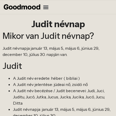
Judit névnap
Mikor van Judit névnap?
Judit névnapja január 13., május 5., május 6., június 29.,
december 10., július 30. napján van.
Judit
A Judit név eredete: héber ( bibliai )
A Judit név jelentése: júdeai nő, zsidó nő
A Judit név becézése / Judit becenevei: Judi, Juci,
Juditu, Jucó, Jutka, Jucus, Jucka, Jucika, Jucó, Jucu,
Ditta
Judit névnapja: január 13., május 5., május 6., június 29.,
december 10., július 30.