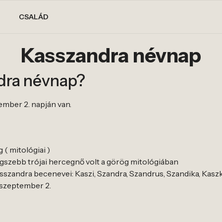
CSALÁD
Kasszandra névnap
dra névnap?
ember 2. napján van.
( mitológiai )
egszebb trójai hercegnő volt a görög mitológiában
szandra becenevei: Kaszi, Szandra, Szandrus, Szandika, Kasz
, szeptember 2.