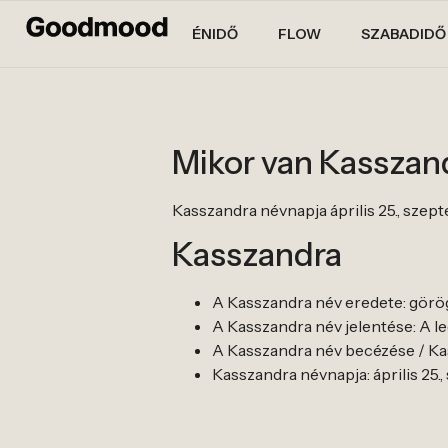
ÉNIDŐ
FLOW
SZABADIDŐ
Mikor van Kasszan
Kasszandra névnapja április 25., szept
Kasszandra
A Kasszandra név eredete: görög 
A Kasszandra név jelentése: A l
A Kasszandra név becézése / Kas
Kasszandra névnapja: április 25.