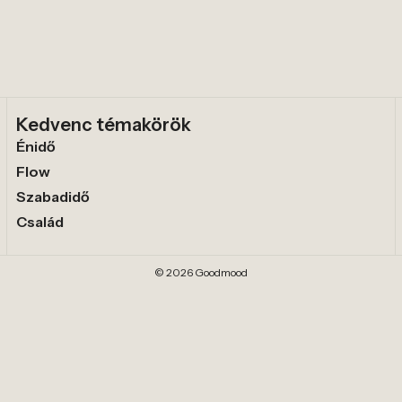
Kedvenc témakörök
Énidő
Flow
Szabadidő
Család
© 2026 Goodmood