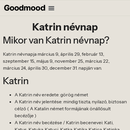
Katrin névnap
Mikor van Katrin névnap?
Katrin névnapja március 9., április 29., február 13.,
szeptember 15., május 9., november 25., március 22.,
március 24., április 30., december 31. napján van.
Katrin
A Katrin név eredete: görög német
A Katrin név jelentése: mindig tiszta, nyilazó, biztosan
célzó ( A Katalin német formájának önállósult
becézője )
A Katrin név becézése / Katrin becenevei: Kati,
Katus, Katuka, Katuci, Katka, Katika, Katica, Katinka,