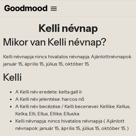
Kelli névnap
Mikor van Kelli névnap?
Kelli névnapja nincs hivatalos névnapja. Ajánlottnévnapok
január 15., április 15., július 15., október 15.
Kelli
A Kelli név eredete: kelta gall ír
A Kelli név jelentése: harcos nő
A Kelli név becézése / Kelli becenevei: Kellike, Kellus,
Kelka, Elli, Ellus, Ellike, Elluska
Kelli névnapja: nincs hivatalos névnapja ( Ajánlott
névnapok: január 15., április 15., július 15., október 15. )