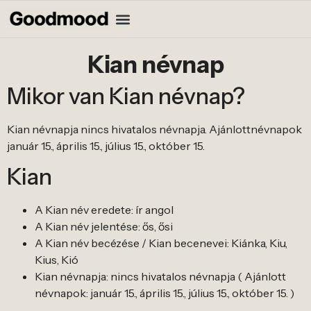
Kian névnap
Mikor van Kian névnap?
Kian névnapja nincs hivatalos névnapja. Ajánlottnévnapok
január 15., április 15., július 15., október 15.
Kian
A Kian név eredete: ír angol
A Kian név jelentése: ős, ősi
A Kian név becézése / Kian becenevei: Kiánka, Kiu,
Kius, Kió
Kian névnapja: nincs hivatalos névnapja ( Ajánlott
névnapok: január 15., április 15., július 15., október 15. )