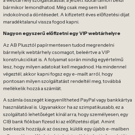
a webtárhely szolgáltatással, a jelzett időtartamon belül
bármikor lemondhatod. Még csak meg sem kell
indokolnod a döntésedet. A kifizetett éves előfizetési díjat
maradéktalanul vissza fogod kapni.
Nagyon egyszerű előfizetni egy VIP webtárhelyre
Az AB Plusztól papírmentesen tudod megrendelni
bármelyik webtárhely csomagot, beleértve a VIP
konstrukciókat is. A folyamat során mindig egyértelmű
lesz, hogy milyen adatokat kell megadnod. Ha mindennel
végeztél, akkor kapni fogsz egy e-mailt arról, hogy
pontosan milyen szolgáltatást rendeltél meg, továbbá
mellékelik hozzá a számlát.
A számla összegét kiegyenlítheted PayPal vagy bankkártya
használatával is. Ugyanakkor ha az szimpatikusabb, ez a
szolgáltató lehetőséget kínál arra, hogy személyesen, egy
CIB bank fiókban fizesd ki az előfizetési díjat. Amint
beérkezik hozzájuk az összeg, küldik egy újabb e-mailben