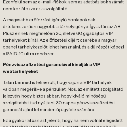
Ezenfelül sem az e-mail-fiókok, sem az adatbázisok számát
nem korlátozza ez a szolgáltató.
A magasabb erőforrást igénylő honlapoknak
értelemszerűen nagyobb a tárhelyigénye. Így aztán az AB
Plusz ennek megfelelően 20, illetve 60 gigabájtos VIP
tárhelyeket kínál. Az előfizetési díjért cserébe a magyar
cpanel tárhelykezelőt lehet használni, és a díj részét képezi
a RAID-10 ultra rendszer.
Pénzvisszafizetési garanciával kínálják a VIP
webtárhelyeket
Talán benned is felmerült, hogy vajon a VIP tárhelyek
valóban megérik-e a pénzüket. Nos, az említett szolgáltató
jelezvén, hogy biztos abban, hogy kiváló minőségű
szolgáltatást tud nyújtani, 30 napos pénzvisszafizetési
garanciát ajánl fel minden új ügyfele számára.
Ez a gyakorlatban azt jelenti, hogy ha nem volnál elégedett