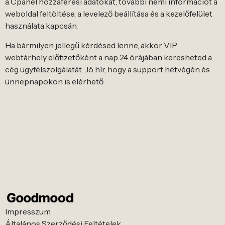
a Cpanel hozzáférési adatokat, további némi információt a
weboldal feltöltése, a levelező beállítása és a kezelőfelület
használata kapcsán.
Ha bármilyen jellegű kérdésed lenne, akkor VIP
webtárhely előfizetőként a nap 24 órájában keresheted a
cég ügyfélszolgálatát. Jó hír, hogy a support hétvégén és
ünnepnapokon is elérhető.
Impresszum
Általános Szerződési Feltételek