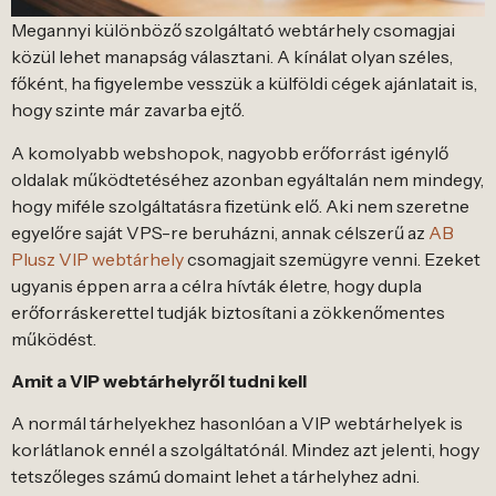
Megannyi különböző szolgáltató webtárhely csomagjai
közül lehet manapság választani. A kínálat olyan széles,
főként, ha figyelembe vesszük a külföldi cégek ajánlatait is,
hogy szinte már zavarba ejtő.
A komolyabb webshopok, nagyobb erőforrást igénylő
oldalak működtetéséhez azonban egyáltalán nem mindegy,
hogy miféle szolgáltatásra fizetünk elő. Aki nem szeretne
egyelőre saját VPS-re beruházni, annak célszerű az
AB
Plusz VIP webtárhely
csomagjait szemügyre venni. Ezeket
ugyanis éppen arra a célra hívták életre, hogy dupla
erőforráskerettel tudják biztosítani a zökkenőmentes
működést.
Amit a VIP webtárhelyről tudni kell
A normál tárhelyekhez hasonlóan a VIP webtárhelyek is
korlátlanok ennél a szolgáltatónál. Mindez azt jelenti, hogy
tetszőleges számú domaint lehet a tárhelyhez adni.