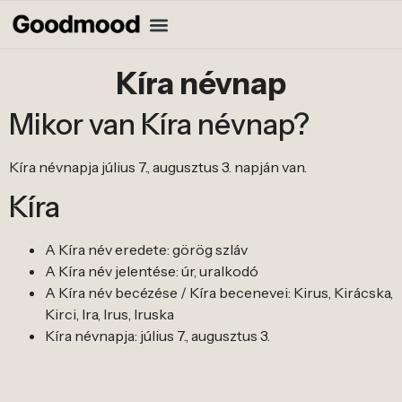
Kíra névnap
Mikor van Kíra névnap?
Kíra névnapja július 7., augusztus 3. napján van.
Kíra
A Kíra név eredete: görög szláv
A Kíra név jelentése: úr, uralkodó
A Kíra név becézése / Kíra becenevei: Kirus, Kirácska,
Kirci, Ira, Irus, Iruska
Kíra névnapja: július 7., augusztus 3.