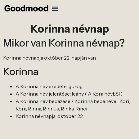
Korinna névnap
Mikor van Korinna névnap?
Korinna névnapja október 22. napján van.
Korinna
A Korinna név eredete: görög
A Korinna név jelentése: leány ( A Kora névből )
A Korinna név becézése / Korinna becenevei: Kori,
Kora, Rinna, Rinnus, Rinka, Rinci
Korinna névnapja: október 22.