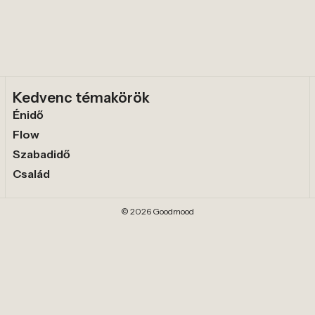
Kedvenc témakörök
Énidő
Flow
Szabadidő
Család
© 2026 Goodmood