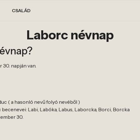
CSALÁD
Laborc névnap
névnap?
 30. napján van.
uc ( a hasonló nevű folyó nevéből )
becenevei: Labi, Labóka, Labus, Laborcka, Borci, Borcka
ptember 30.