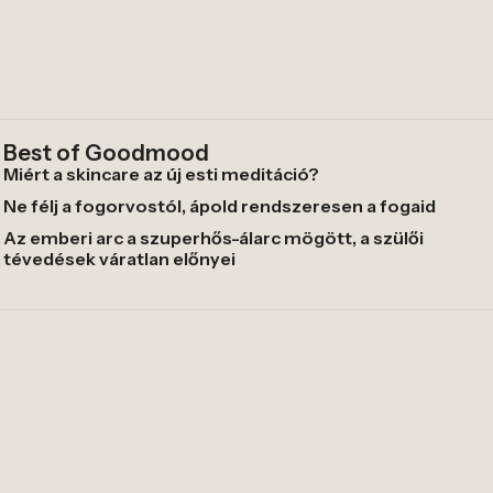
Best of Goodmood
Miért a skincare az új esti meditáció?
Ne félj a fogorvostól, ápold rendszeresen a fogaid
Az emberi arc a szuperhős-álarc mögött, a szülői
tévedések váratlan előnyei