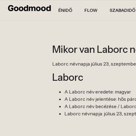
ÉNIDŐ
FLOW
SZABADIDŐ
Mikor van Laborc 
Laborc névnapja július 23., szeptember
Laborc
A Laborc név eredete: magyar
A Laborc név jelentése: hős párd
A Laborc név becézése / Laborc 
Laborc névnapja: július 23., sze