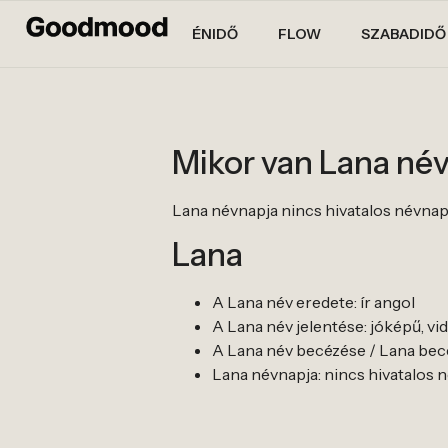
ÉNIDŐ
FLOW
SZABADIDŐ
Mikor van Lana né
Lana névnapja nincs hivatalos névnapja. 
Lana
A Lana név eredete: ír angol
A Lana név jelentése: jóképű, vi
A Lana név becézése / Lana bece
Lana névnapja: nincs hivatalos névn