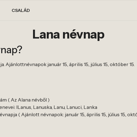
CSALÁD
Lana névnap
vnap?
Ajánlottnévnapok január 15., április 15., július 15., október 15.
dám ( Az Alana névből )
nevei: lLanus, Lanuska, Lanu, Lanuci, Lanka
apja ( Ajánlott névnapok: január 15., április 15., július 15., októ