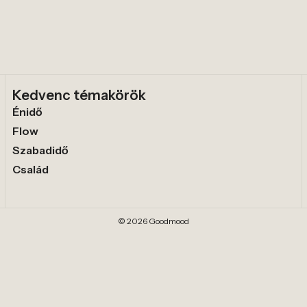
Kedvenc témakörök
Énidő
Flow
Szabadidő
Család
© 2026 Goodmood