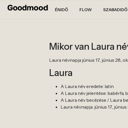
ÉNIDŐ
FLOW
SZABADIDŐ
Mikor van Laura n
Laura névnapja június 17., június 28., okt
Laura
A Laura név eredete: latin
A Laura név jelentése: babérfa,
A Laura név becézése / Laura bec
Laura névnapja: június 17., június 2