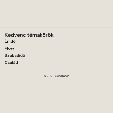
Kedvenc témakörök
Énidő
Flow
Szabadidő
Család
© 2026 Goodmood