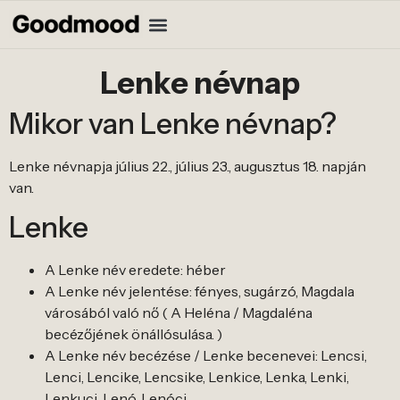
Lenke névnap
Mikor van Lenke névnap?
Lenke névnapja július 22., július 23., augusztus 18. napján
van.
Lenke
A Lenke név eredete: héber
A Lenke név jelentése: fényes, sugárzó, Magdala
városából való nő ( A Heléna / Magdaléna
becézőjének önállósulása. )
A Lenke név becézése / Lenke becenevei: Lencsi,
Lenci, Lencike, Lencsike, Lenkice, Lenka, Lenki,
Lenkuci, Lenó, Lenóci