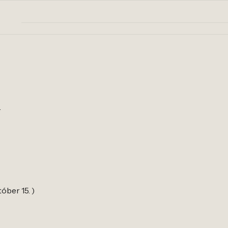
.
tóber 15. )