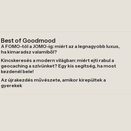
Best of Goodmood
A FOMO-tól a JOMO-ig: miért az a legnagyobb luxus,
ha kimaradsz valamiből?
Kincskeresés a modern világban: miért ejti rabul a
geocaching a szívünket? Egy kis segítség, ha most
kezdenél bele!
Az újrakezdés művészete, amikor kirepültek a
gyerekek