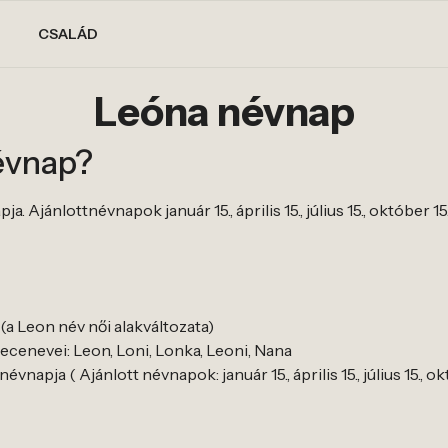
CSALÁD
Leóna névnap
évnap?
 Ajánlottnévnapok január 15., április 15., július 15., október 15
(a Leon név női alakváltozata)
cenevei: Leon, Loni, Lonka, Leoni, Nana
napja ( Ajánlott névnapok: január 15., április 15., július 15., ok