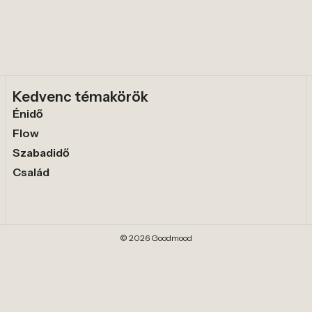
Kedvenc témakörök
Énidő
Flow
Szabadidő
Család
© 2026 Goodmood