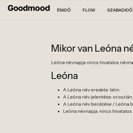
ÉNIDŐ
FLOW
SZABADIDŐ
Mikor van Leóna n
Leóna névnapja nincs hivatalos névnapja.
Leóna
A Leóna név eredete: latin
A Leóna név jelentése: oroszlán 
A Leóna név becézése / Leóna be
Leóna névnapja: nincs hivatalos név