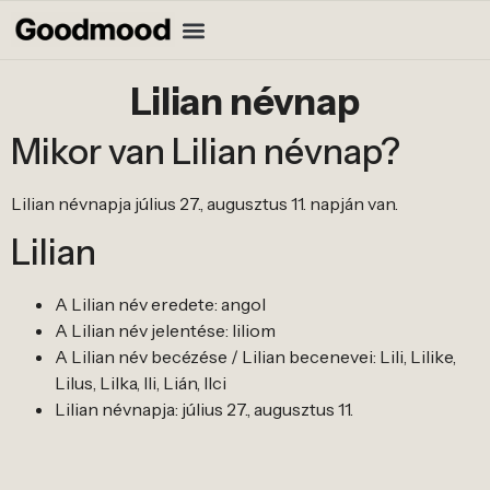
Lilian névnap
Mikor van Lilian névnap?
Lilian névnapja július 27., augusztus 11. napján van.
Lilian
A Lilian név eredete: angol
A Lilian név jelentése: liliom
A Lilian név becézése / Lilian becenevei: Lili, Lilike,
Lilus, Lilka, Ili, Lián, Ilci
Lilian névnapja: július 27., augusztus 11.