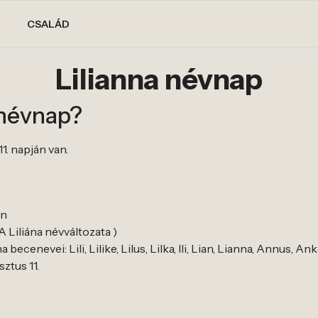
CSALÁD
Lilianna névnap
 névnap?
11. napján van.
in
 A Liliána névváltozata )
becenevei: Lili, Lilike, Lilus, Lilka, Ili, Lian, Lianna, Annus, An
sztus 11.