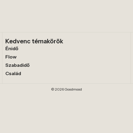
Kedvenc témakörök
Énidő
Flow
Szabadidő
Család
© 2026 Goodmood