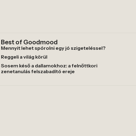
Best of Goodmood
Mennyit lehet spórolni egy jó szigeteléssel?
Reggeli a világ körül
Sosem késő a dallamokhoz: a felnőttkori
zenetanulás felszabadító ereje