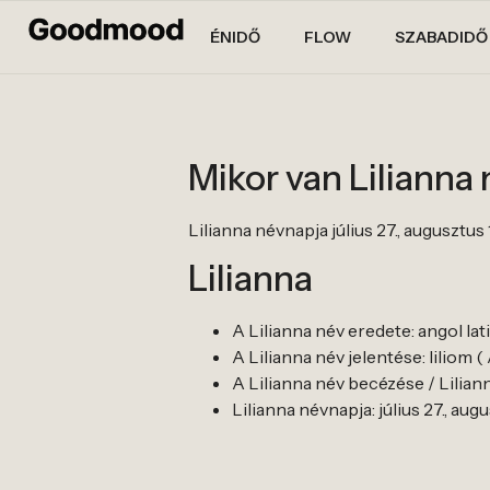
ÉNIDŐ
FLOW
SZABADIDŐ
Mikor van Lilianna
Lilianna névnapja július 27., augusztus 
Lilianna
A Lilianna név eredete: angol lat
A Lilianna név jelentése: liliom (
A Lilianna név becézése / Lilianna 
Lilianna névnapja: július 27., augu