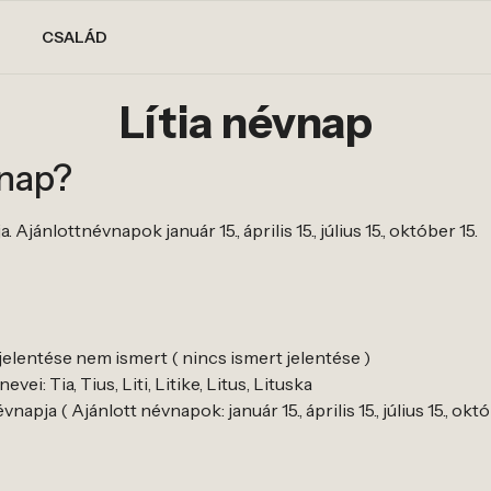
CSALÁD
Lítia névnap
vnap?
Ajánlottnévnapok január 15., április 15., július 15., október 15.
v jelentése nem ismert ( nincs ismert jelentése )
vei: Tia, Tius, Liti, Litike, Litus, Lituska
napja ( Ajánlott névnapok: január 15., április 15., július 15., októ