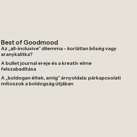
Best of Goodmood
Az „all-inclusive” dilemma – korlátlan bőség vagy
aranykalitka?
A bullet journal ereje és a kreatív elme
felszabadítása
A „boldogan éltek, amíg” árnyoldala: párkapcsolati
mítoszok a boldogság útjában