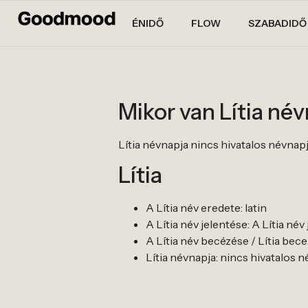
ÉNIDŐ
FLOW
SZABADIDŐ
Mikor van Lítia né
Lítia névnapja nincs hivatalos névnapja. 
Lítia
A Lítia név eredete: latin
A Lítia név jelentése: A Lítia né
A Lítia név becézése / Lítia becene
Lítia névnapja: nincs hivatalos név