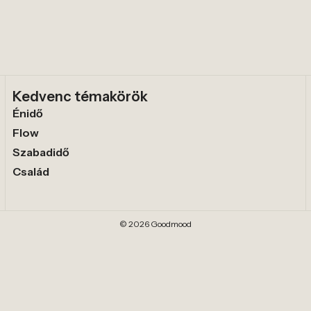
Kedvenc témakörök
Énidő
Flow
Szabadidő
Család
© 2026 Goodmood