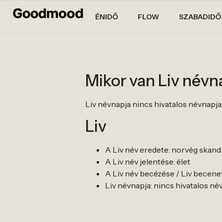
ÉNIDŐ
FLOW
SZABADIDŐ
Mikor van Liv névn
Liv névnapja nincs hivatalos névnapja. A
Liv
A Liv név eredete: norvég skand
A Liv név jelentése: élet
A Liv név becézése / Liv becenevei: 
Liv névnapja: nincs hivatalos névna