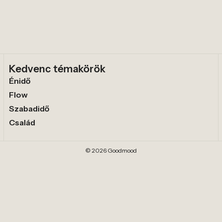
Kedvenc témakörök
Énidő
Flow
Szabadidő
Család
© 2026 Goodmood