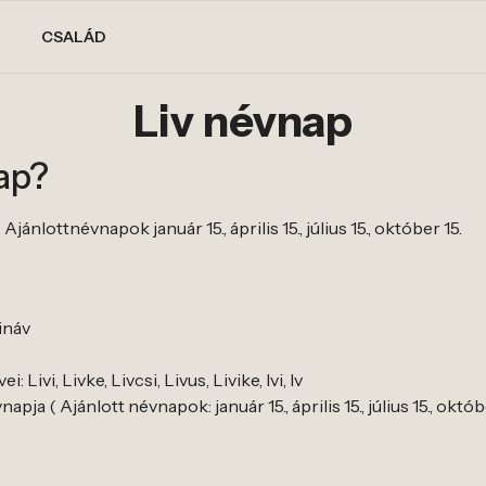
CSALÁD
Liv névnap
ap?
jánlottnévnapok január 15., április 15., július 15., október 15.
ináv
Livi, Livke, Livcsi, Livus, Livike, Ivi, Iv
pja ( Ajánlott névnapok: január 15., április 15., július 15., októbe